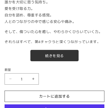
誰かを大切に思う気持ち。
愛を受け取る力。
自分を認め、尊重する感覚。
人とのつながりの中で感じる安心や痛み。
そして、傷ついた心を癒し、やわらかくひらいていく力。
それらはすべて、第4チャクラと深くつながっています。
ハートに意識を向けるほど、与える愛だけでなく、受け取
る愛、自分を認めること、許すこと、受け入れることの大
切さにも気づきやすくなります。
数量
数
そして、少しずつ、心はより豊かでしなやかな状態へと整
量
っていきます。
第
第
４
４
チ
チ
カートに追加する
このワークショップでは、第4チャクラを通して、
愛情、
ャ
ャ
恋愛、慈愛、インナーチャイルド、マインドブロック
とい
ク
ク