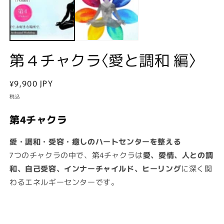
で
メ
デ
ィ
ア
(1)
(2
第４チャクラ〈愛と調和 編〉
を
開
く
通
¥9,900 JPY
常
税込
価
第4チャクラ
格
愛・調和・受容・癒しのハートセンターを整える
7つのチャクラの中で、第4チャクラは
愛、愛情、人との調
和、自己受容、インナーチャイルド、ヒーリング
に深く関
わるエネルギーセンターです。