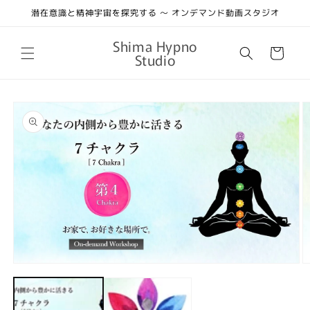
コンテ
潜在意識と精神宇宙を探究する 〜 オンデマンド動画スタジオ
ンツに
進む
カ
Shima Hypno
ー
Studio
ト
商品情
報にス
キップ
モ
ー
ダ
ル