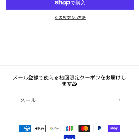
ラ
ラ
ったテーマにやさしく働きかけていきます。
〈愛
〈愛
別のお支払い方法
と
と
まずはセルフリーディングを通して、第4チャクラの今の
調
調
和
和
状態をご自身で見つめていきます。意識を向けることその
編〉
編〉
ものが、すでにハートへのヒーリングの始まりです。
の
の
ワークを重ねるごとに、エネルギーの波動は高まり、第4
数
数
量
量
チャクラは少しずつ整い、クリアになっていくでしょう。
を
を
メール登録で使える初回限定クーポンをお届けし
減
増
ます🎁
今のあなたのハートセンターが、このテーマを必要として
ら
や
す
す
いるのかもしれません。
メール
決
ワークショップで体験すること
済