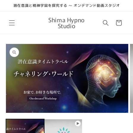
コンテ
潜在意識と精神宇宙を探究する 〜 オンデマンド動画スタジオ
ンツに
進む
カ
Shima Hypno
ー
Studio
ト
商品情
報にス
キップ
モ
ー
ダ
ル