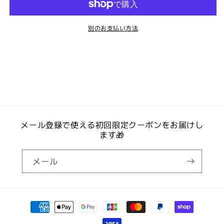
ン
ン
そのような肯定的な流れが生まれていくでしょう。
グ・
グ・
チャネリングに興味はあるけれど、
ワ
ワ
別のお支払い方法
「なんとなく不思議でよく分からない」
ー
ー
ル
ル
「自分にもできるのだろうか」
ド
ド
と感じている方にも、取り組みやすい内容です。
の
の
数
数
量
量
を
を
減
増
メール登録で使える初回限定クーポンをお届けし
このワークショップで行う4つのワーク
ます🎁
ら
や
す
す
メール
Work 1
チャネリング・ワールドに入るための瞑想
決
済
信頼できるサポート存在であるスピリットガイドととも