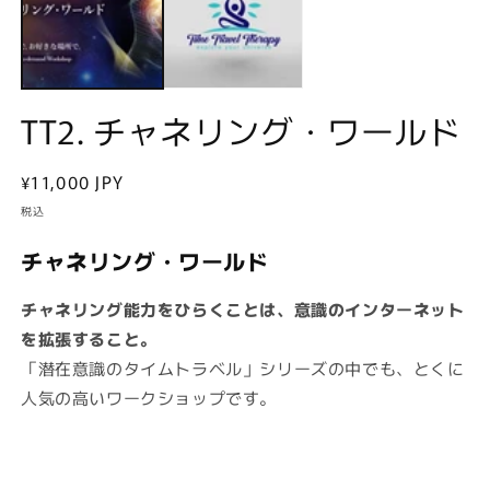
で
メ
デ
ィ
ア
(1)
(2
TT2. チャネリング・ワールド
を
開
く
通
¥11,000 JPY
常
税込
価
チャネリング・ワールド
格
チャネリング能力をひらくことは、意識のインターネット
を拡張すること。
「潜在意識のタイムトラベル」シリーズの中でも、とくに
人気の高いワークショップです。