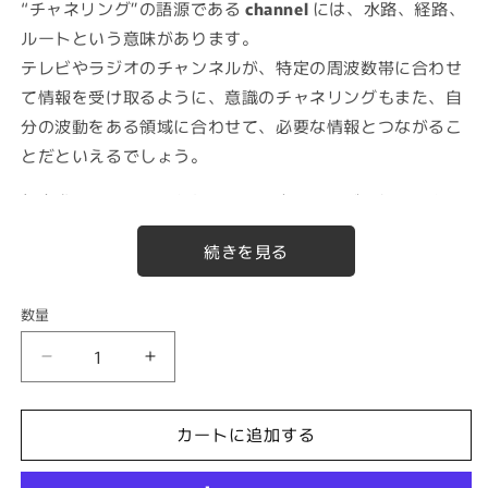
“チャネリング”の語源である
channel
には、水路、経路、
ルートという意味があります。
テレビやラジオのチャンネルが、特定の周波数帯に合わせ
て情報を受け取るように、意識のチャネリングもまた、自
分の波動をある領域に合わせて、必要な情報とつながるこ
とだといえるでしょう。
無意識のうちにそれを行っている方もいれば、何かのきっ
かけで、その方法を少しずつ身につけていく方もいます。
このワークショップでは、あなたにとって
今、純粋に必要
な情報
とつながる方法を、感覚的にも理論的にも理解しな
数量
数
がら体験していきます。
量
TT2.
TT2.
チャネリングを通して内なる感覚がひらいてくると、日常
チ
チ
のコミュニケーションや、他者との関わりにも変化が起こ
ャ
ャ
カートに追加する
りやすくなります。
ネ
ネ
必要なタイミングで、必要なことが自然に伝わる。
リ
リ